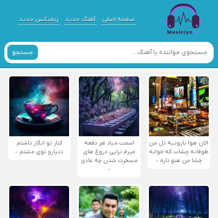
صفحه اصلی
آهنگ جدید
ریمیکس جدید
جستجو
الان هوا بارونیه دل من
اسمت میاد هر دفعه
کنار تو انگار داشتم
طوفانه چشات که خوابه
میرم تراپی دروغ‌ های
دنیارو توی مشتم –
چشا من هنو تاره –
مسخرت شدن چه عادی
–