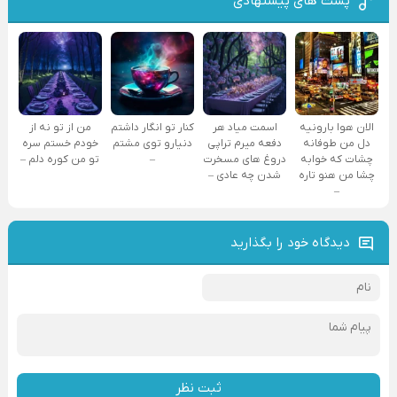
پست های پیشنهادی
الان هوا بارونیه
اسمت میاد هر
کنار تو انگار داشتم
من از تو نه از
دل من طوفانه
دفعه میرم تراپی
دنیارو توی مشتم
خودم خستم سره
چشات که خوابه
دروغ‌ های مسخرت
–
تو من کوره دلم –
چشا من هنو تاره
شدن چه عادی –
–
دیدگاه خود را بگذارید
ثبت نظر