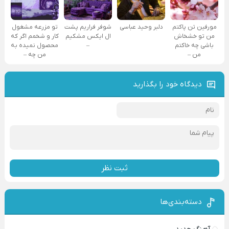
مورفین تن پاکتم
دلبر وحید عباسی
شوفر فراریم پشت
تو مزرعه مشغول
من تو خشخاش
ال ایکس مشکیم
کار و شخمم اگر که
باشی چه خاکتم
–
محصول نمیده به
من –
من چه –
دیدگاه خود را بگذارید
ثبت نظر
دسته‌بندی‌ها