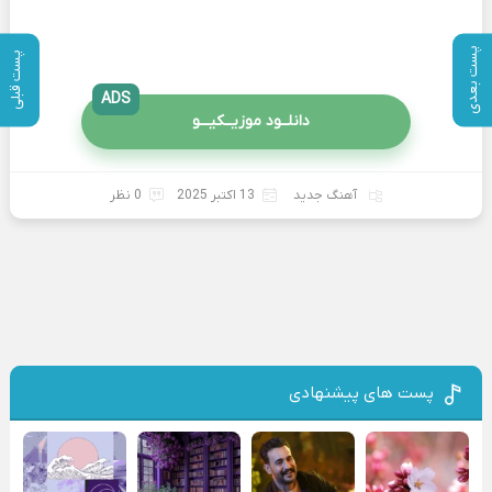
پست بعدی
پست قبلی
ADS
دانلــود موزیــکیـــو
آهنگ جدید
13 اکتبر 2025
0 نظر
پست های پیشنهادی