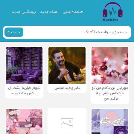
صفحه اصلی
آهنگ جدید
ریمیکس جدید
جستجو
مورفین تن پاکتم من تو
دلبر وحید عباسی
شوفر فراریم پشت ال
خشخاش باشی چه
ایکس مشکیم –
خاکتم من –