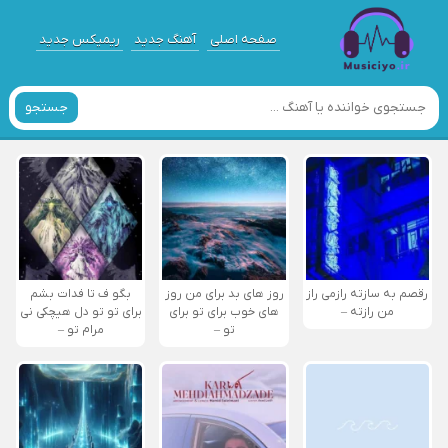
صفحه اصلی
آهنگ جدید
ریمیکس جدید
جستجو
رقصم به سازته رازمی راز
روز های بد برای من روز
بگو ف تا فدات بشم
من رازته –
های خوب برای تو برای
برای تو تو دل هیچکی نی
تو –
مرام تو –