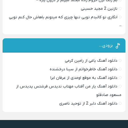
بم زنگ نزن حروم زاده لبخند میزنم از درون پاره –
نازنین 2 مجید حسینی
انگاری تو کالبدم تویی تنها چیزی که میتونم باهاش حال کنم تویی
–
بزودی…
دانلود آهنگ یاغی از رامین کرمی
دانلود آهنگ خاطرخواتم از سینا درخشنده
دانلود آهنگ به موقع اومدی از عرفان ابرا
دانلود آهنگ یار من آفتاب مهتاب ندیدس فرشتس پدیدس از
مسعود صادقلو
دانلود آهنگ دلبر 2 از توحید ناصری