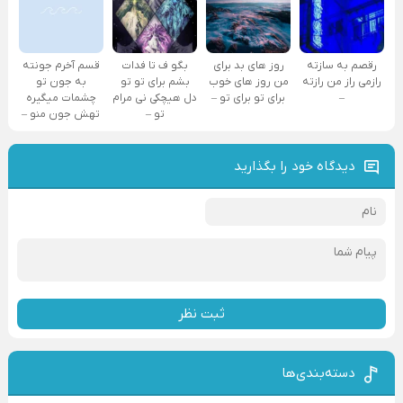
رقصم به سازته
روز های بد برای
بگو ف تا فدات
قسم آخرم جونته
رازمی راز من رازته
من روز های خوب
بشم برای تو تو
به جون تو
–
برای تو برای تو –
دل هیچکی نی مرام
چشمات میگیره
تو –
تهش جون منو –
دیدگاه خود را بگذارید
ثبت نظر
دسته‌بندی‌ها