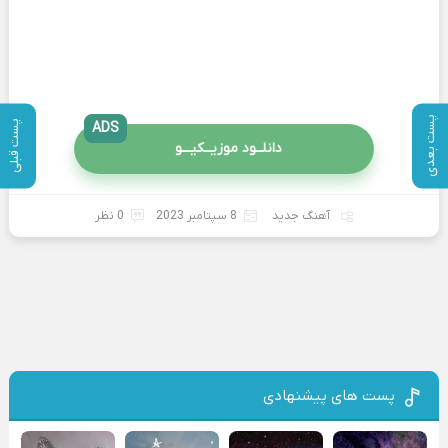
پست بعدی
پست قبلی
ADS
دانلــود موزیــکیـــو
آهنگ جدید
8 سپتامبر 2023
0 نظر
پست های پیشنهادی