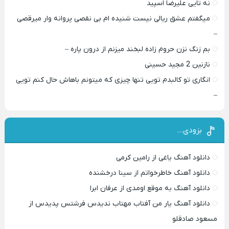
نه تایی علیرضا اسپید
میگفتم عشق ریالی نیست شنیده ام بی نقصی پروانه وار میرقصی
–
بم زنگ نزن حروم زاده لبخند میزنم از درون پاره –
نازنین 2 مجید حسینی
انگاری تو کالبدم تویی تنها چیزی که میتونم باهاش حال کنم تویی
–
بزودی…
دانلود آهنگ یاغی از رامین کرمی
دانلود آهنگ خاطرخواتم از سینا درخشنده
دانلود آهنگ به موقع اومدی از عرفان ابرا
دانلود آهنگ یار من آفتاب مهتاب ندیدس فرشتس پدیدس از
مسعود صادقلو