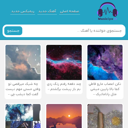
صفحه اصلی
آهنگ جدید
ریمیکس جدید
جستجو
نکن اعصاب مارو قاطی
چند دفعه رفتم زنگ زدی
چه شیک میرقصی تو
کجا بالا پایین میشی
بم باز پیشت برگشتم –
وقتی مستی مهم نیست
مثل پاناماتیک –
گفت کجا دیشب چی –