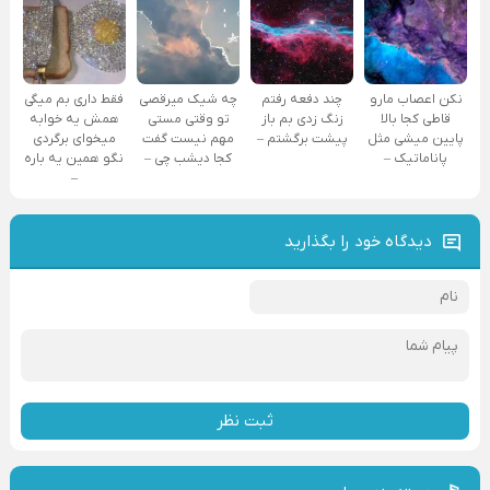
نکن اعصاب مارو
چند دفعه رفتم
چه شیک میرقصی
فقط داری بم میگی
قاطی کجا بالا
زنگ زدی بم باز
تو وقتی مستی
همش یه خوابه
پایین میشی مثل
پیشت برگشتم –
مهم نیست گفت
میخوای برگردی
پاناماتیک –
کجا دیشب چی –
نگو همین یه باره
–
دیدگاه خود را بگذارید
ثبت نظر