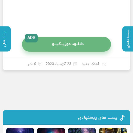
پست بعدی
پست قبلی
ADS
دانلــود موزیــکیـــو
آهنگ جدید
23 آگوست 2023
0 نظر
پست های پیشنهادی