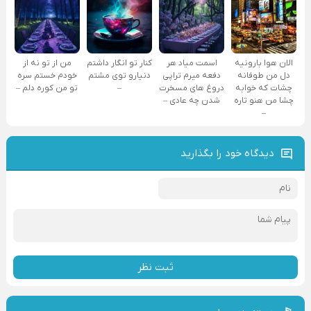
الان هوا بارونیه
اسمت میاد هر
کنار تو انگار داشتم
من از تو نه از
دل من طوفانه
دفعه میرم تراپی
دنیارو توی مشتم
خودم خستم سره
چشات که خوابه
دروغ‌ های مسخرت
–
تو من کوره دلم –
چشا من هنو تاره
شدن چه عادی –
–
دیدگاه خود را بگذارید
ثبت نظر