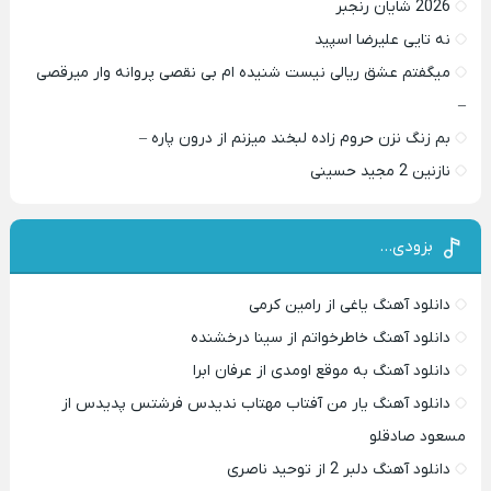
2026 شایان رنجبر
نه تایی علیرضا اسپید
میگفتم عشق ریالی نیست شنیده ام بی نقصی پروانه وار میرقصی
–
بم زنگ نزن حروم زاده لبخند میزنم از درون پاره –
نازنین 2 مجید حسینی
بزودی…
دانلود آهنگ یاغی از رامین کرمی
دانلود آهنگ خاطرخواتم از سینا درخشنده
دانلود آهنگ به موقع اومدی از عرفان ابرا
دانلود آهنگ یار من آفتاب مهتاب ندیدس فرشتس پدیدس از
مسعود صادقلو
دانلود آهنگ دلبر 2 از توحید ناصری