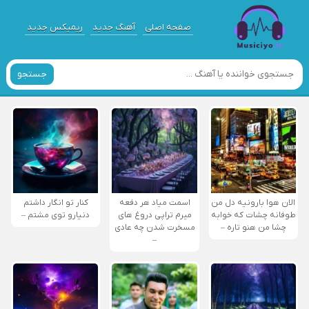
صفحه اصلی
آهنگ جدید
ریمیکس جدید
جستجو
الان هوا بارونیه دل من
اسمت میاد هر دفعه
کنار تو انگار داشتم
طوفانه چشات که خوابه
میرم تراپی دروغ‌ های
دنیارو توی مشتم –
چشا من هنو تاره –
مسخرت شدن چه عادی
–