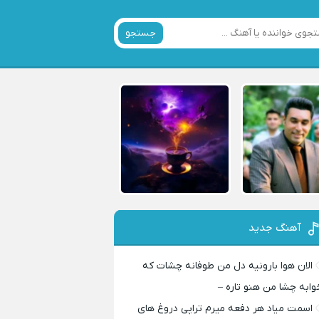
جستجو
آهنگ جدید
الان هوا بارونیه دل من طوفانه چشات که
وابه چشا من هنو تاره –
اسمت میاد هر دفعه میرم تراپی دروغ‌ های