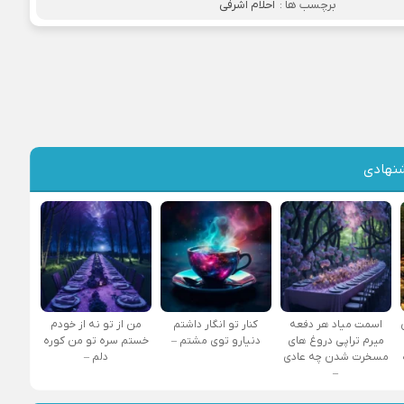
برچسب ها :
احلام اشرفی
نهادی
اسمت میاد هر دفعه
کنار تو انگار داشتم
من از تو نه از خودم
میرم تراپی دروغ‌ های
دنیارو توی مشتم –
خستم سره تو من کوره
مسخرت شدن چه عادی
دلم –
–