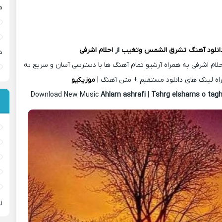
م
انلود آهنگ
تشرق الشمس وتغيب
از
احلام اشرفی
د
لام اشرفی به همراه آرشیو تمام آهنگ ها با دسترسی آسان و سریع به
اه لینک های دانلود مستقیم + متن آهنگ |
موزیکیو
Download New Music
Ahlam ashrafi
|
Tshrg elshams o tag
ز