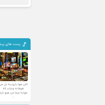
پست های پیش
الان هوا بارونیه دل من
طوفانه چشات که
خوابه چشا من هنو تاره
–