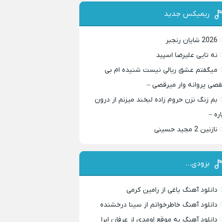
ریمیکس جدید
2026 شایان رنجبر
نه تایی علیرضا اسپید
میگفتم عشق ریالی نیست شنیده ام بی
قصی پروانه وار میرقصی –
بم زنگ نزن حروم زاده لبخند میزنم از درون
اره –
نازنین 2 مجید حسینی
بزودی…
دانلود آهنگ یاغی از رامین کرمی
دانلود آهنگ خاطرخواتم از سینا درخشنده
دانلود آهنگ به موقع اومدی از عرفان ابرا