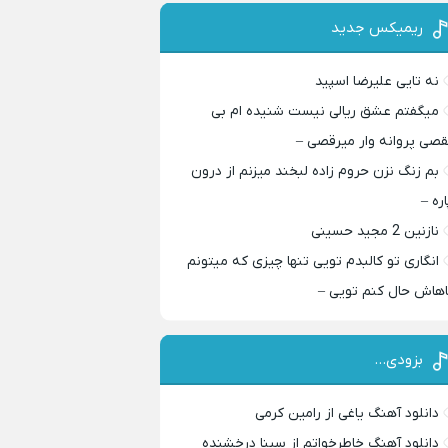
ریمیکس جدید
نه تایی علیرضا اسپید
میگفتم عشق ریالی نیست شنیده ام بی
قصی پروانه وار میرقصی –
بم زنگ نزن حروم زاده لبخند میزنم از درون
اره –
نازنین 2 مجید حسینی
انگاری تو کالبدم تویی تنها چیزی که میتونم
اهاش حال کنم تویی –
بزودی…
دانلود آهنگ یاغی از رامین کرمی
دانلود آهنگ خاطرخواتم از سینا درخشنده