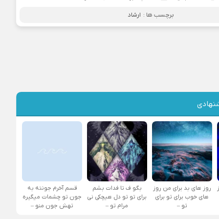
برچسب ها :
ارشاد
نهادی
روز های بد برای من روز
بگو ف تا فدات بشم
قسم آخرم جونته به
های خوب برای تو برای
برای تو تو دل هیچکی نی
جون تو چشمات میگیره
تو –
مرام تو –
تهش جون منو –