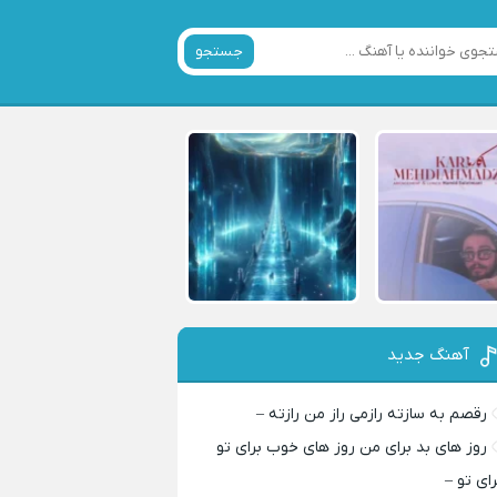
جستجو
آهنگ جدید
رقصم به سازته رازمی راز من رازته –
روز های بد برای من روز های خوب برای تو
رای تو –