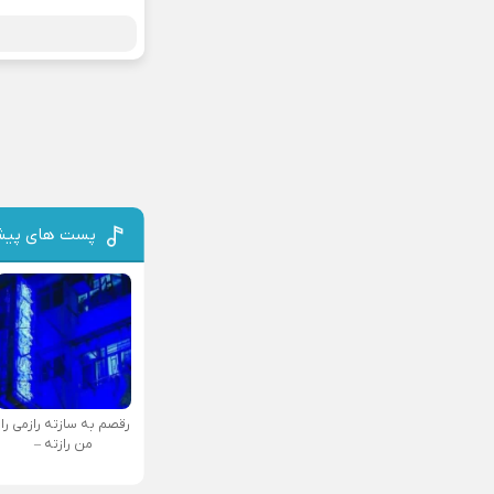
پست های پیش
رقصم به سازته رازمی راز
من رازته –