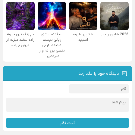
2026 شایان رنجبر
نه تایی علیرضا
میگفتم عشق
بم زنگ نزن حروم
اسپید
ریالی نیست
زاده لبخند میزنم از
شنیده ام بی
درون پاره –
نقصی پروانه وار
میرقصی –
دیدگاه خود را بگذارید
ثبت نظر