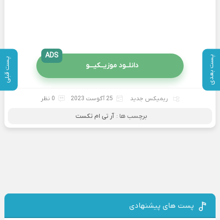
ADS
پست بعدی
پست قبلی
دانلــود موزیــکیـــو
ریمیکس جدید
25 آگوست 2023
0 نظر
برچسب ها :
آر تی ام تکست
پست های پیشنهادی