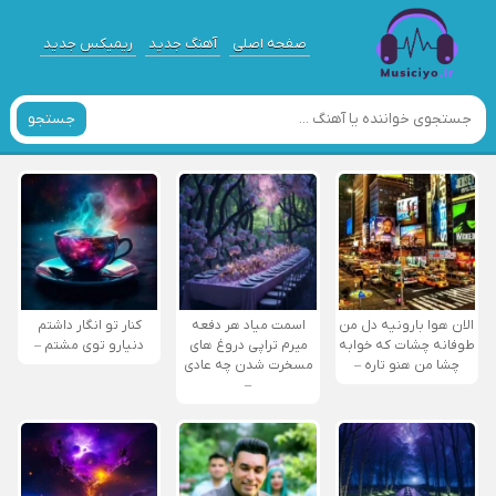
صفحه اصلی
آهنگ جدید
ریمیکس جدید
جستجو
الان هوا بارونیه دل من
اسمت میاد هر دفعه
کنار تو انگار داشتم
طوفانه چشات که خوابه
میرم تراپی دروغ‌ های
دنیارو توی مشتم –
چشا من هنو تاره –
مسخرت شدن چه عادی
–