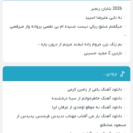
2026 شایان رنجبر
نه تایی علیرضا اسپید
میگفتم عشق ریالی نیست شنیده ام بی نقصی پروانه وار میرقصی
–
بم زنگ نزن حروم زاده لبخند میزنم از درون پاره –
نازنین 2 مجید حسینی
بزودی…
دانلود آهنگ یاغی از رامین کرمی
دانلود آهنگ خاطرخواتم از سینا درخشنده
دانلود آهنگ به موقع اومدی از عرفان ابرا
دانلود آهنگ یار من آفتاب مهتاب ندیدس فرشتس پدیدس از
مسعود صادقلو