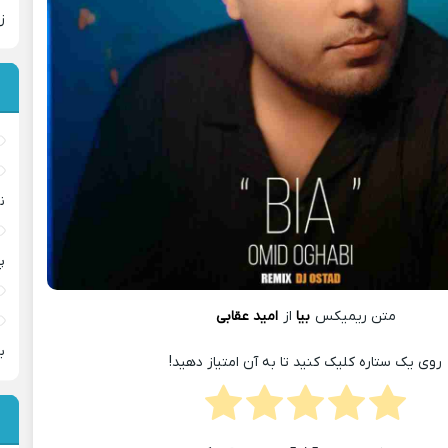
ز
ن
پ
متن ریمیکس
بیا
از
امید عقابی
ب
روی یک ستاره کلیک کنید تا به آن امتیاز دهید!