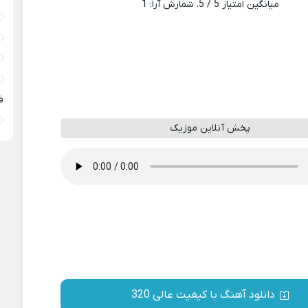
میانگین امتیاز
5
/ 5. شمارش آرا:
1
ف
پخش آنلاین موزیک
دانلود آهنگ با کیفیت عالی 320