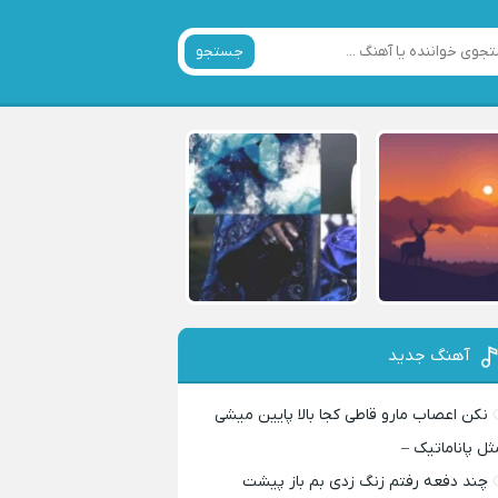
جستجو
آهنگ جدید
نکن اعصاب مارو قاطی کجا بالا پایین میشی
ثل پاناماتیک –
چند دفعه رفتم زنگ زدی بم باز پیشت