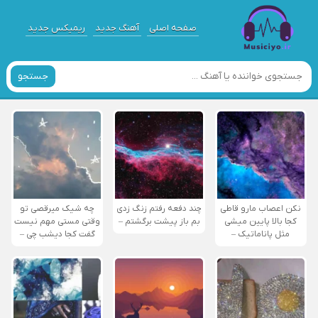
صفحه اصلی
آهنگ جدید
ریمیکس جدید
جستجو
نکن اعصاب مارو قاطی
چند دفعه رفتم زنگ زدی
چه شیک میرقصی تو
کجا بالا پایین میشی
بم باز پیشت برگشتم –
وقتی مستی مهم نیست
مثل پاناماتیک –
گفت کجا دیشب چی –