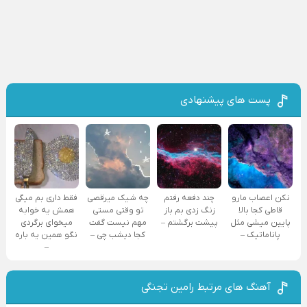
پست های پیشنهادی
نکن اعصاب مارو
چند دفعه رفتم
چه شیک میرقصی
فقط داری بم میگی
قاطی کجا بالا
زنگ زدی بم باز
تو وقتی مستی
همش یه خوابه
پایین میشی مثل
پیشت برگشتم –
مهم نیست گفت
میخوای برگردی
پاناماتیک –
کجا دیشب چی –
نگو همین یه باره
–
آهنگ های مرتبط رامین تجنگی