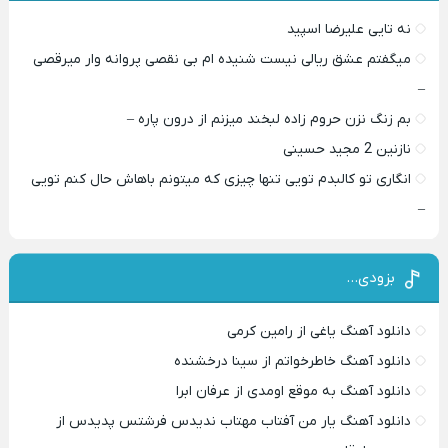
نه تایی علیرضا اسپید
میگفتم عشق ریالی نیست شنیده ام بی نقصی پروانه وار میرقصی
–
بم زنگ نزن حروم زاده لبخند میزنم از درون پاره –
نازنین 2 مجید حسینی
انگاری تو کالبدم تویی تنها چیزی که میتونم باهاش حال کنم تویی
–
بزودی…
دانلود آهنگ یاغی از رامین کرمی
دانلود آهنگ خاطرخواتم از سینا درخشنده
دانلود آهنگ به موقع اومدی از عرفان ابرا
دانلود آهنگ یار من آفتاب مهتاب ندیدس فرشتس پدیدس از