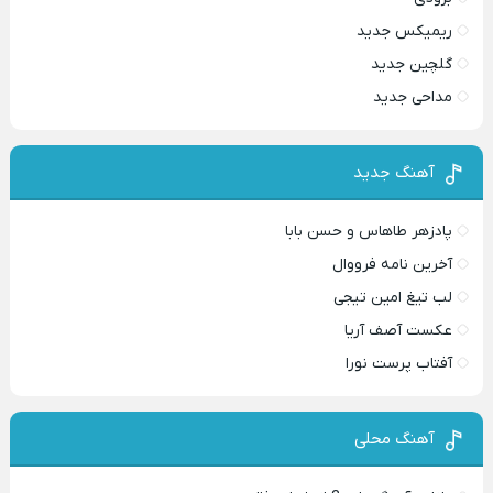
ریمیکس جدید
گلچین جدید
مداحی جدید
آهنگ جدید
پادزهر طاهاس و حسن بابا
آخرین نامه فرووال
لب تیغ امین تیجی
عکست آصف آریا
آفتاب پرست نورا
آهنگ محلی