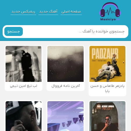
صفحه اصلی
آهنگ جدید
ریمیکس جدید
جستجو
پادزهر طاهاس و حسن
آخرین نامه فرووال
لب تیغ امین تیجی
بابا