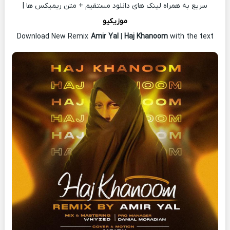
سریع به همراه لینک های دانلود مستقیم + متن ریمیکس ها |
موزیکیو
Download New Remix
Amir Yal
|
Haj Khanoom
with the text