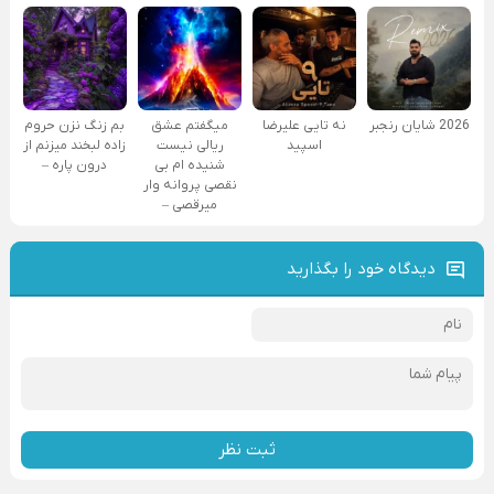
2026 شایان رنجبر
نه تایی علیرضا
میگفتم عشق
بم زنگ نزن حروم
اسپید
ریالی نیست
زاده لبخند میزنم از
شنیده ام بی
درون پاره –
نقصی پروانه وار
میرقصی –
دیدگاه خود را بگذارید
ثبت نظر