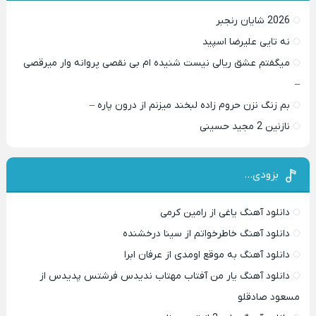
2026 شایان رنجبر
نه تایی علیرضا اسپید
میگفتم عشق ریالی نیست شنیده ام بی نقصی پروانه وار میرقصی
–
بم زنگ نزن حروم زاده لبخند میزنم از درون پاره –
نازنین 2 مجید حسینی
بزودی…
دانلود آهنگ یاغی از رامین کرمی
دانلود آهنگ خاطرخواتم از سینا درخشنده
دانلود آهنگ به موقع اومدی از عرفان ابرا
دانلود آهنگ یار من آفتاب مهتاب ندیدس فرشتس پدیدس از
مسعود صادقلو