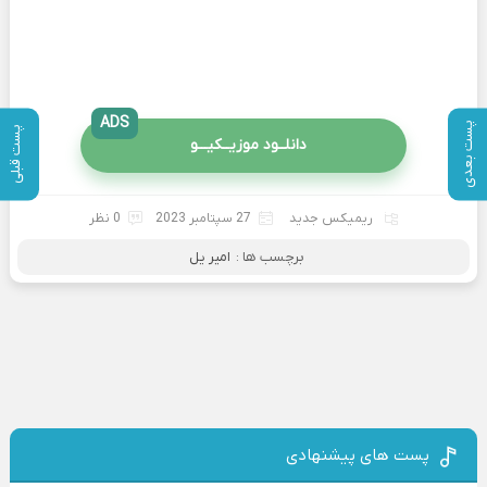
ADS
پست بعدی
پست قبلی
دانلــود موزیــکیـــو
ریمیکس جدید
27 سپتامبر 2023
0 نظر
برچسب ها :
امیر یل
پست های پیشنهادی