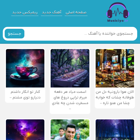
صفحه اصلی
آهنگ جدید
ریمیکس جدید
جستجو
الان هوا بارونیه دل من
اسمت میاد هر دفعه
کنار تو انگار داشتم
طوفانه چشات که خوابه
میرم تراپی دروغ‌ های
دنیارو توی مشتم –
چشا من هنو تاره –
مسخرت شدن چه عادی
–