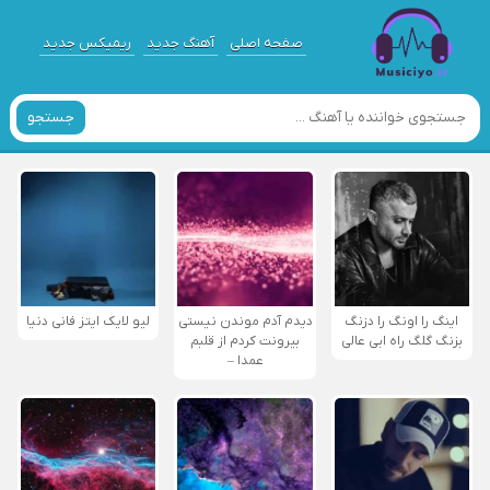
صفحه اصلی
آهنگ جدید
ریمیکس جدید
جستجو
اینگ را اونگ را دزنگ
دیدم آدم موندن نیستی
لیو لایک ایتز فانی دنیا
بزنگ گلگ راه ابی عالی
بیرونت کردم از قلبم
عمدا –