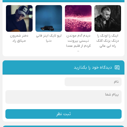
اینگ را اونگ را
دیدم آدم موندن
لیو لایک ایتز فانی
دختر شمرون
دزنگ بزنگ گلگ
نیستی بیرونت
دنیا
میثاق راد
راه ابی عالی
کردم از قلبم عمدا
–
دیدگاه خود را بگذارید
ثبت نظر