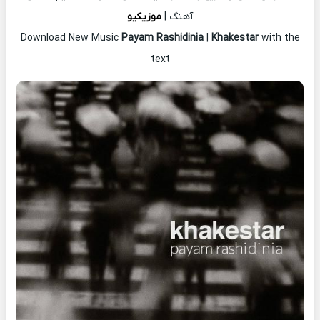
آهنگ |
موزیکیو
Download New Music
Payam Rashidinia
|
Khakestar
with the
text