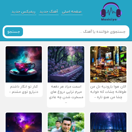
صفحه اصلی
آهنگ جدید
ریمیکس جدید
جستجو
الان هوا بارونیه دل من
اسمت میاد هر دفعه
کنار تو انگار داشتم
طوفانه چشات که خوابه
میرم تراپی دروغ‌ های
دنیارو توی مشتم –
چشا من هنو تاره –
مسخرت شدن چه عادی
–