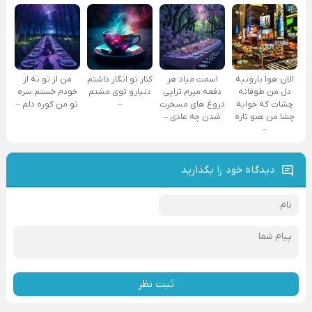
الان هوا بارونیه
اسمت میاد هر
کنار تو انگار داشتم
من از تو نه از
دل من طوفانه
دفعه میرم تراپی
دنیارو توی مشتم
خودم خستم سره
چشات که خوابه
دروغ‌ های مسخرت
–
تو من کوره دلم –
چشا من هنو تاره
شدن چه عادی –
–
دیدگاه خود را بگذارید
ثبت نظر