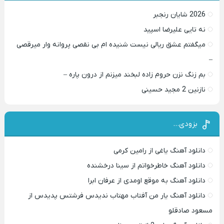
2026 شایان رنجبر
نه تایی علیرضا اسپید
میگفتم عشق ریالی نیست شنیده ام بی نقصی پروانه وار میرقصی
–
بم زنگ نزن حروم زاده لبخند میزنم از درون پاره –
نازنین 2 مجید حسینی
بزودی…
دانلود آهنگ یاغی از رامین کرمی
دانلود آهنگ خاطرخواتم از سینا درخشنده
دانلود آهنگ به موقع اومدی از عرفان ابرا
دانلود آهنگ یار من آفتاب مهتاب ندیدس فرشتس پدیدس از
مسعود صادقلو