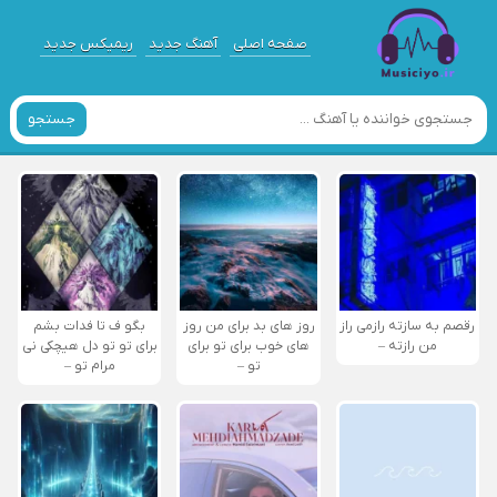
صفحه اصلی
آهنگ جدید
ریمیکس جدید
جستجو
رقصم به سازته رازمی راز
روز های بد برای من روز
بگو ف تا فدات بشم
من رازته –
های خوب برای تو برای
برای تو تو دل هیچکی نی
تو –
مرام تو –