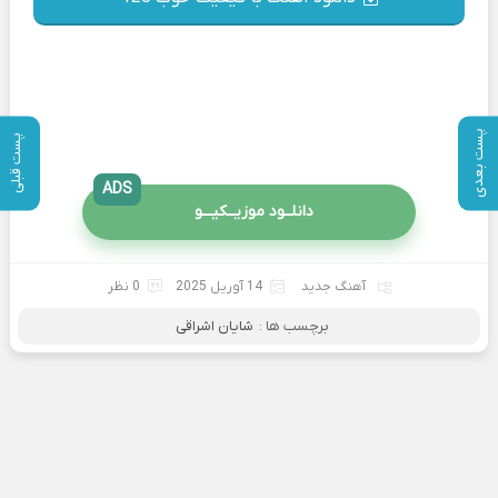
پست بعدی
پست قبلی
ADS
دانلــود موزیــکیـــو
آهنگ جدید
14 آوریل 2025
0 نظر
برچسب ها :
شایان اشراقی