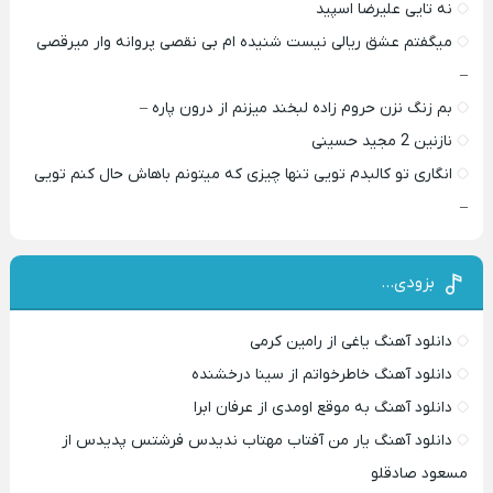
نه تایی علیرضا اسپید
میگفتم عشق ریالی نیست شنیده ام بی نقصی پروانه وار میرقصی
–
بم زنگ نزن حروم زاده لبخند میزنم از درون پاره –
نازنین 2 مجید حسینی
انگاری تو کالبدم تویی تنها چیزی که میتونم باهاش حال کنم تویی
–
بزودی…
دانلود آهنگ یاغی از رامین کرمی
دانلود آهنگ خاطرخواتم از سینا درخشنده
دانلود آهنگ به موقع اومدی از عرفان ابرا
دانلود آهنگ یار من آفتاب مهتاب ندیدس فرشتس پدیدس از
مسعود صادقلو