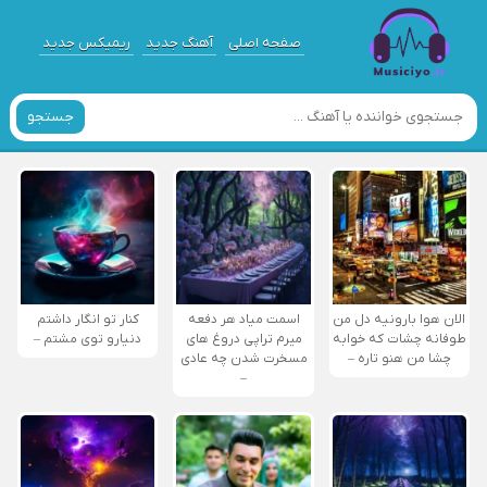
صفحه اصلی
آهنگ جدید
ریمیکس جدید
جستجو
الان هوا بارونیه دل من
اسمت میاد هر دفعه
کنار تو انگار داشتم
طوفانه چشات که خوابه
میرم تراپی دروغ‌ های
دنیارو توی مشتم –
چشا من هنو تاره –
مسخرت شدن چه عادی
–