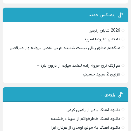
ریمیکس جدید
2026 شایان رنجبر
نه تایی علیرضا اسپید
میگفتم عشق ریالی نیست شنیده ام بی نقصی پروانه وار میرقصی
–
بم زنگ نزن حروم زاده لبخند میزنم از درون پاره –
نازنین 2 مجید حسینی
بزودی…
دانلود آهنگ یاغی از رامین کرمی
دانلود آهنگ خاطرخواتم از سینا درخشنده
دانلود آهنگ به موقع اومدی از عرفان ابرا