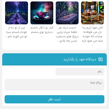
الان هوا بارونیه
اسمت میاد هر
کنار تو انگار داشتم
من از تو نه از
دل من طوفانه
دفعه میرم تراپی
دنیارو توی مشتم
خودم خستم سره
چشات که خوابه
دروغ‌ های مسخرت
–
تو من کوره دلم –
چشا من هنو تاره
شدن چه عادی –
–
دیدگاه خود را بگذارید
ثبت نظر