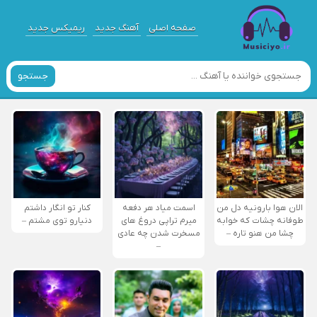
صفحه اصلی
آهنگ جدید
ریمیکس جدید
جستجو
الان هوا بارونیه دل من
اسمت میاد هر دفعه
کنار تو انگار داشتم
طوفانه چشات که خوابه
میرم تراپی دروغ‌ های
دنیارو توی مشتم –
چشا من هنو تاره –
مسخرت شدن چه عادی
–