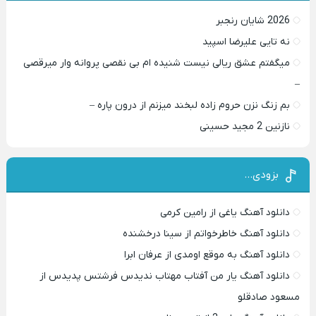
2026 شایان رنجبر
نه تایی علیرضا اسپید
میگفتم عشق ریالی نیست شنیده ام بی نقصی پروانه وار میرقصی
–
بم زنگ نزن حروم زاده لبخند میزنم از درون پاره –
نازنین 2 مجید حسینی
بزودی…
دانلود آهنگ یاغی از رامین کرمی
دانلود آهنگ خاطرخواتم از سینا درخشنده
دانلود آهنگ به موقع اومدی از عرفان ابرا
دانلود آهنگ یار من آفتاب مهتاب ندیدس فرشتس پدیدس از
مسعود صادقلو