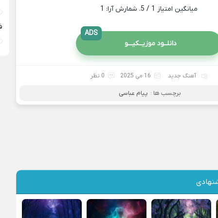
میانگین امتیاز
1
/ 5. شمارش آرا:
1
ف
ADS
دانلــود موزیــکیـــو
آهنگ جدید
16 می 2025
0 نظر
برچسب ها :
پیام عباسی
نهادی