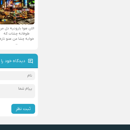
الان هوا بارونیه دل من
طوفانه چشات که
خوابه چشا من هنو تاره
–
دیدگاه خود را 
ثبت نظر