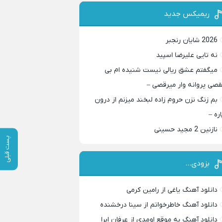
ریمیکس جدید
2026 شایان رنجبر
نه تایی علیرضا اسپید
میگفتم عشق ریالی نیست شنیده ام بی
قصی پروانه وار میرقصی –
بم زنگ نزن حروم زاده لبخند میزنم از درون
اره –
نازنین 2 مجید حسینی
پست قبلی
بزودی…
دانلود آهنگ یاغی از رامین کرمی
دانلود آهنگ خاطرخواتم از سینا درخشنده
دانلود آهنگ به موقع اومدی از عرفان ابرا