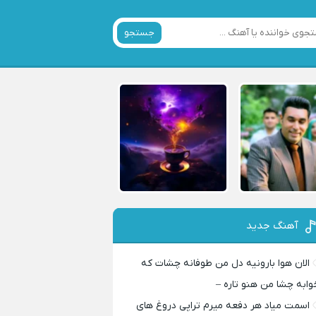
جستجو
آهنگ جدید
الان هوا بارونیه دل من طوفانه چشات که
وابه چشا من هنو تاره –
اسمت میاد هر دفعه میرم تراپی دروغ‌ های