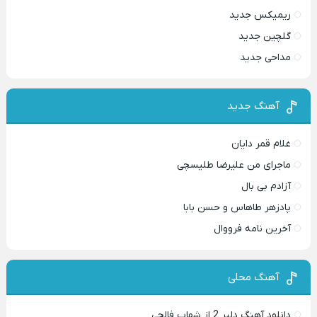
ریمیکس جدید
گلچین جدید
مداحی جدید
آهنگ جدید
غلام قمر دایان
ماجرای من علیرضا طلیسچی
آزادم بی بال
پادزهر طاهاس و حسن بابا
آخرین نامه فرووال
آهنگ محلی
دانلود آهنگ دلبر 2 از شهاب فالجی