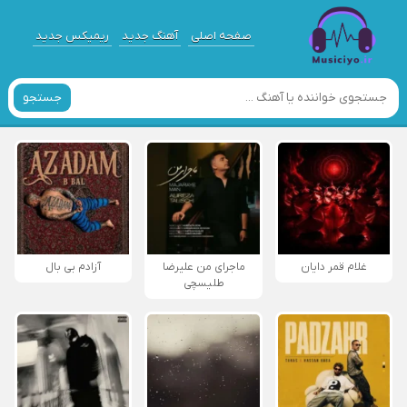
صفحه اصلی
آهنگ جدید
ریمیکس جدید
جستجو
غلام قمر دایان
ماجرای من علیرضا
آزادم بی بال
طلیسچی