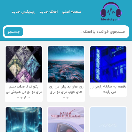
صفحه اصلی
آهنگ جدید
ریمیکس جدید
جستجو
رقصم به سازته رازمی راز
روز های بد برای من روز
بگو ف تا فدات بشم
من رازته –
های خوب برای تو برای
برای تو تو دل هیچکی نی
تو –
مرام تو –