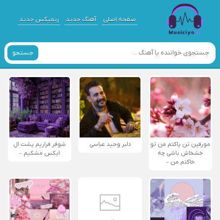
صفحه اصلی
آهنگ جدید
ریمیکس جدید
جستجو
مورفین تن پاکتم من تو
دلبر وحید عباسی
شوفر فراریم پشت ال
خشخاش باشی چه
ایکس مشکیم –
خاکتم من –