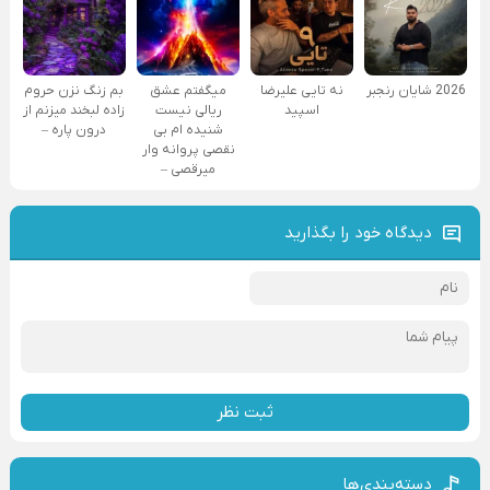
2026 شایان رنجبر
نه تایی علیرضا
میگفتم عشق
بم زنگ نزن حروم
اسپید
ریالی نیست
زاده لبخند میزنم از
شنیده ام بی
درون پاره –
نقصی پروانه وار
میرقصی –
دیدگاه خود را بگذارید
ثبت نظر
دسته‌بندی‌ها