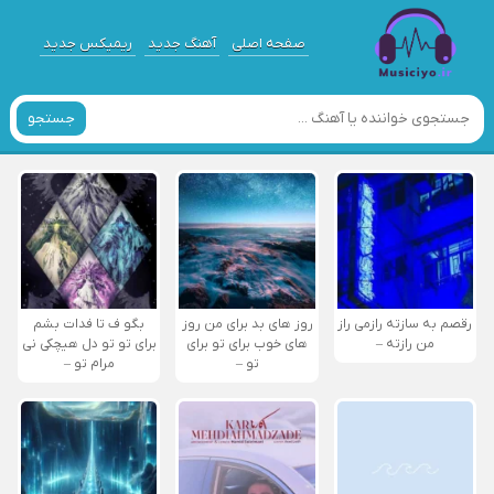
صفحه اصلی
آهنگ جدید
ریمیکس جدید
جستجو
رقصم به سازته رازمی راز
روز های بد برای من روز
بگو ف تا فدات بشم
من رازته –
های خوب برای تو برای
برای تو تو دل هیچکی نی
تو –
مرام تو –