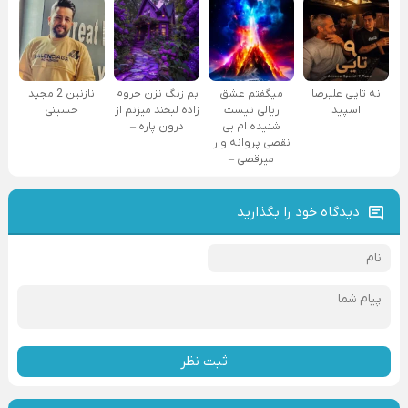
نه تایی علیرضا
میگفتم عشق
بم زنگ نزن حروم
نازنین 2 مجید
اسپید
ریالی نیست
زاده لبخند میزنم از
حسینی
شنیده ام بی
درون پاره –
نقصی پروانه وار
میرقصی –
دیدگاه خود را بگذارید
ثبت نظر