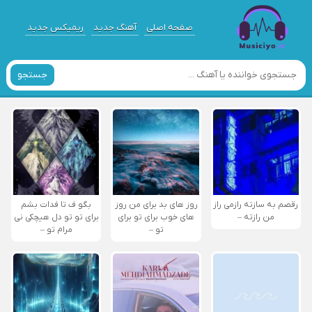
صفحه اصلی
آهنگ جدید
ریمیکس جدید
جستجو
رقصم به سازته رازمی راز
روز های بد برای من روز
بگو ف تا فدات بشم
من رازته –
های خوب برای تو برای
برای تو تو دل هیچکی نی
تو –
مرام تو –