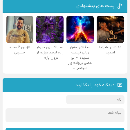
پست های پیشنهادی
نه تایی علیرضا
میگفتم عشق
بم زنگ نزن حروم
نازنین 2 مجید
اسپید
ریالی نیست
زاده لبخند میزنم از
حسینی
شنیده ام بی
درون پاره –
نقصی پروانه وار
میرقصی –
دیدگاه خود را بگذارید