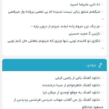
نه تایی علیرضا اسپید
میگفتم عشق ریالی نیست شنیده ام بی نقصی پروانه وار میرقصی
–
بم زنگ نزن حروم زاده لبخند میزنم از درون پاره –
نازنین 2 مجید حسینی
انگاری تو کالبدم تویی تنها چیزی که میتونم باهاش حال کنم تویی
–
بزودی…
دانلود آهنگ یاغی از رامین کرمی
دانلود آهنگ خاطرخواتم از سینا درخشنده
دانلود آهنگ به موقع اومدی از عرفان ابرا
دانلود آهنگ یار من آفتاب مهتاب ندیدس فرشتس پدیدس از
مسعود صادقلو