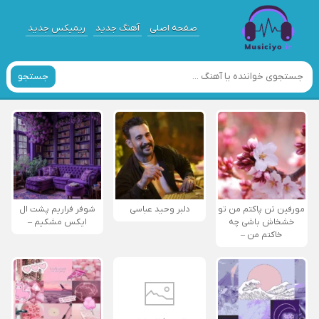
صفحه اصلی
آهنگ جدید
ریمیکس جدید
جستجو
مورفین تن پاکتم من تو
دلبر وحید عباسی
شوفر فراریم پشت ال
خشخاش باشی چه
ایکس مشکیم –
خاکتم من –