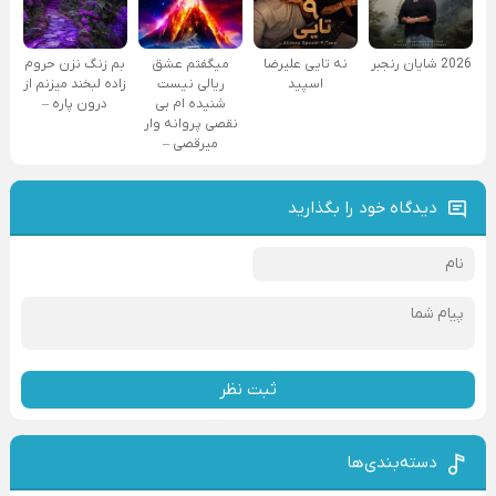
2026 شایان رنجبر
نه تایی علیرضا
میگفتم عشق
بم زنگ نزن حروم
اسپید
ریالی نیست
زاده لبخند میزنم از
شنیده ام بی
درون پاره –
نقصی پروانه وار
میرقصی –
دیدگاه خود را بگذارید
ثبت نظر
دسته‌بندی‌ها