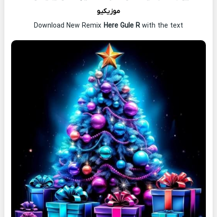
موزیکیو
Download New Remix
Here Gule R
with the text