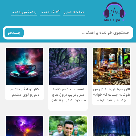
صفحه اصلی
آهنگ جدید
ریمیکس جدید
جستجو
الان هوا بارونیه دل من
اسمت میاد هر دفعه
کنار تو انگار داشتم
طوفانه چشات که خوابه
میرم تراپی دروغ‌ های
دنیارو توی مشتم –
چشا من هنو تاره –
مسخرت شدن چه عادی
–