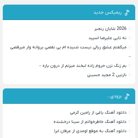
ریمیکس جدید
2026 شایان رنجبر
نه تایی علیرضا اسپید
میگفتم عشق ریالی نیست شنیده ام بی نقصی پروانه وار میرقصی
–
بم زنگ نزن حروم زاده لبخند میزنم از درون پاره –
نازنین 2 مجید حسینی
بزودی…
دانلود آهنگ یاغی از رامین کرمی
دانلود آهنگ خاطرخواتم از سینا درخشنده
دانلود آهنگ به موقع اومدی از عرفان ابرا