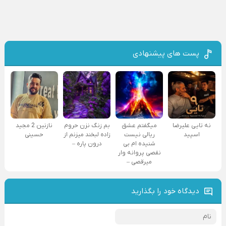
پست های پیشنهادی
نه تایی علیرضا
میگفتم عشق
بم زنگ نزن حروم
نازنین 2 مجید
اسپید
ریالی نیست
زاده لبخند میزنم از
حسینی
شنیده ام بی
درون پاره –
نقصی پروانه وار
میرقصی –
دیدگاه خود را بگذارید