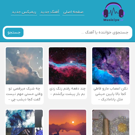
صفحه اصلی
آهنگ جدید
ریمیکس جدید
جستجو
نکن اعصاب مارو قاطی
چند دفعه رفتم زنگ زدی
چه شیک میرقصی تو
کجا بالا پایین میشی
بم باز پیشت برگشتم –
وقتی مستی مهم نیست
مثل پاناماتیک –
گفت کجا دیشب چی –