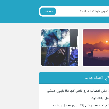
جستجو
آهنگ جدید
نکن اعصاب مارو قاطی کجا بالا پایین میشی
ثل پاناماتیک –
چند دفعه رفتم زنگ زدی بم باز پیشت