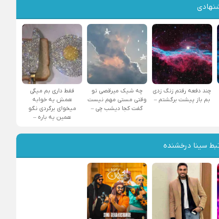
نهادی
چند دفعه رفتم زنگ زدی
چه شیک میرقصی تو
فقط داری بم میگی
بم باز پیشت برگشتم –
وقتی مستی مهم نیست
همش یه خوابه
گفت کجا دیشب چی –
میخوای برگردی نگو
همین یه باره –
بط سینا درخشنده