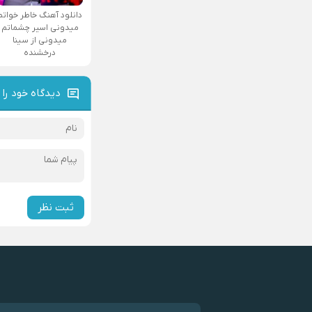
دانلود آهنگ ﺧﺎﻃﺮ ﺧﻮاﺗﻢ
ﻣﻴﺪوﻧﻰ اﺳﻴﺮ ﭼﺸﻤﺎﺗﻢ
ﻣﻴﺪوﻧﻰ از سینا
درخشنده
دیدگاه خود را 
ثبت نظر