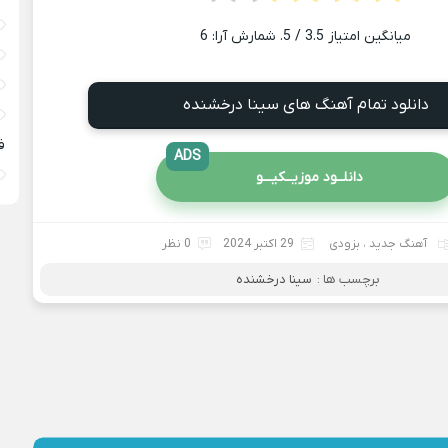
میانگین امتیاز
3.5
/ 5. شمارش آرا:
6
دانلود تمام آهنگ های سینا درخشنده
ف
ADS
دانلــود موزیــکیـــو
آهنگ جدید
،
بزودی
29 اکتبر 2024
0 نظر
برچسب ها :
سینا درخشنده