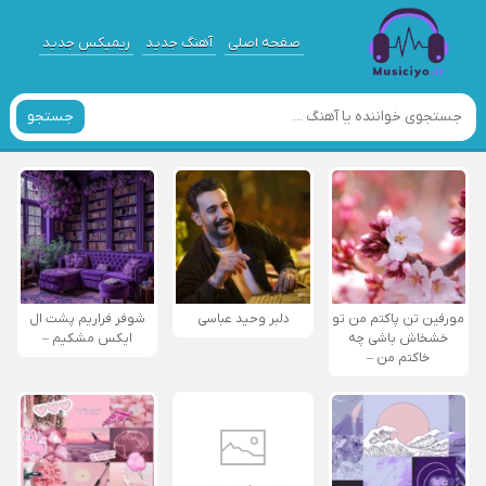
صفحه اصلی
آهنگ جدید
ریمیکس جدید
جستجو
مورفین تن پاکتم من تو
دلبر وحید عباسی
شوفر فراریم پشت ال
خشخاش باشی چه
ایکس مشکیم –
خاکتم من –