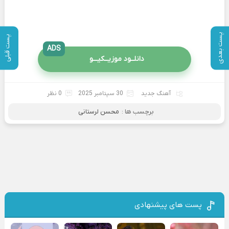
پست بعدی
پست قبلی
ADS
دانلــود موزیــکیـــو
آهنگ جدید
30 سپتامبر 2025
0 نظر
برچسب ها :
محسن لرستانی
پست های پیشنهادی