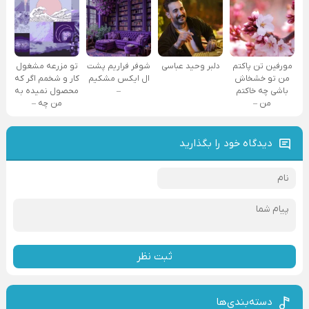
مورفین تن پاکتم
دلبر وحید عباسی
شوفر فراریم پشت
تو مزرعه مشغول
من تو خشخاش
ال ایکس مشکیم
کار و شخمم اگر که
باشی چه خاکتم
–
محصول نمیده به
من –
من چه –
دیدگاه خود را بگذارید
ثبت نظر
دسته‌بندی‌ها