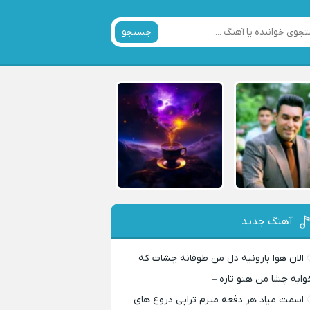
جستجو
آهنگ جدید
الان هوا بارونیه دل من طوفانه چشات که
وابه چشا من هنو تاره –
اسمت میاد هر دفعه میرم تراپی دروغ‌ های