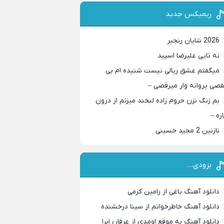
ریمیکس جدید
2026 شایان رنجبر
نه تایی علیرضا اسپید
میگفتم عشق ریالی نیست شنیده ام بی
قصی پروانه وار میرقصی –
بم زنگ نزن حروم زاده لبخند میزنم از درون
اره –
نازنین 2 مجید حسینی
بزودی…
دانلود آهنگ یاغی از رامین کرمی
دانلود آهنگ خاطرخواتم از سینا درخشنده
دانلود آهنگ به موقع اومدی از عرفان ابرا