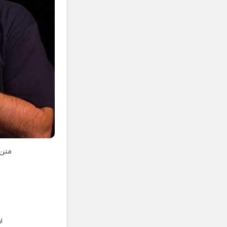
متن
ا