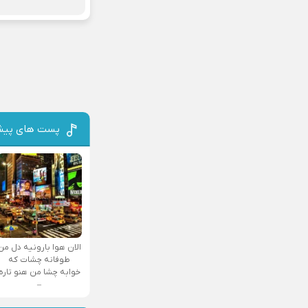
پست های پیش
الان هوا بارونیه دل من
طوفانه چشات که
خوابه چشا من هنو تاره
–