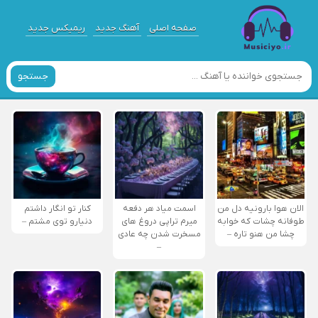
صفحه اصلی
آهنگ جدید
ریمیکس جدید
جستجو
الان هوا بارونیه دل من
اسمت میاد هر دفعه
کنار تو انگار داشتم
طوفانه چشات که خوابه
میرم تراپی دروغ‌ های
دنیارو توی مشتم –
چشا من هنو تاره –
مسخرت شدن چه عادی
–