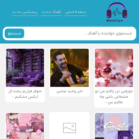
صفحه اصلی
آهنگ جدید
ریمیکس جدید
جستجو
مورفین تن پاکتم من تو
دلبر وحید عباسی
شوفر فراریم پشت ال
خشخاش باشی چه
ایکس مشکیم –
خاکتم من –