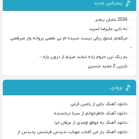
ریمیکس جدید
2026 شایان رنجبر
نه تایی علیرضا اسپید
میگفتم عشق ریالی نیست شنیده ام بی نقصی پروانه وار میرقصی
–
بم زنگ نزن حروم زاده لبخند میزنم از درون پاره –
نازنین 2 مجید حسینی
بزودی…
دانلود آهنگ یاغی از رامین کرمی
دانلود آهنگ خاطرخواتم از سینا درخشنده
دانلود آهنگ به موقع اومدی از عرفان ابرا
دانلود آهنگ یار من آفتاب مهتاب ندیدس فرشتس پدیدس از