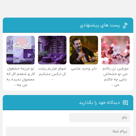
پست های پیشنهادی
مورفین تن پاکتم
دلبر وحید عباسی
شوفر فراریم پشت
تو مزرعه مشغول
من تو خشخاش
ال ایکس مشکیم
کار و شخمم اگر که
باشی چه خاکتم
–
محصول نمیده به
من –
من چه –
دیدگاه خود را بگذارید