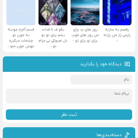
رقصم به سازته
روز های بد برای
بگو ف تا فدات
قسم آخرم جونته
رازمی راز من رازته
من روز های خوب
بشم برای تو تو
به جون تو
–
برای تو برای تو –
دل هیچکی نی مرام
چشمات میگیره
تو –
تهش جون منو –
دیدگاه خود را بگذارید
ثبت نظر
دسته‌بندی‌ها