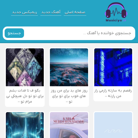
صفحه اصلی
آهنگ جدید
ریمیکس جدید
جستجو
رقصم به سازته رازمی راز
روز های بد برای من روز
بگو ف تا فدات بشم
من رازته –
های خوب برای تو برای
برای تو تو دل هیچکی نی
تو –
مرام تو –