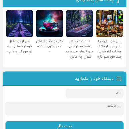
پست های پیشنهادی
الان هوا بارونیه
اسمت میاد هر
کنار تو انگار داشتم
من از تو نه از
دل من طوفانه
دفعه میرم تراپی
دنیارو توی مشتم
خودم خستم سره
چشات که خوابه
دروغ‌ های مسخرت
–
تو من کوره دلم –
چشا من هنو تاره
شدن چه عادی –
–
دیدگاه خود را بگذارید
ثبت نظر