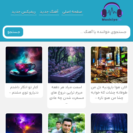
صفحه اصلی
آهنگ جدید
ریمیکس جدید
جستجو
الان هوا بارونیه دل من
اسمت میاد هر دفعه
کنار تو انگار داشتم
طوفانه چشات که خوابه
میرم تراپی دروغ‌ های
دنیارو توی مشتم –
چشا من هنو تاره –
مسخرت شدن چه عادی
–