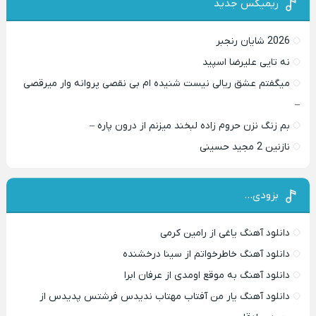
ریمیکس جدید
2026 شایان رنجبر
نه تایی علیرضا اسپید
میگفتم عشق ریالی نیست شنیده ام بی نقصی پروانه وار میرقصی
–
بم زنگ نزن حروم زاده لبخند میزنم از درون پاره –
نازنین 2 مجید حسینی
بزودی…
دانلود آهنگ یاغی از رامین کرمی
دانلود آهنگ خاطرخواتم از سینا درخشنده
دانلود آهنگ به موقع اومدی از عرفان ابرا
دانلود آهنگ یار من آفتاب مهتاب ندیدس فرشتس پدیدس از