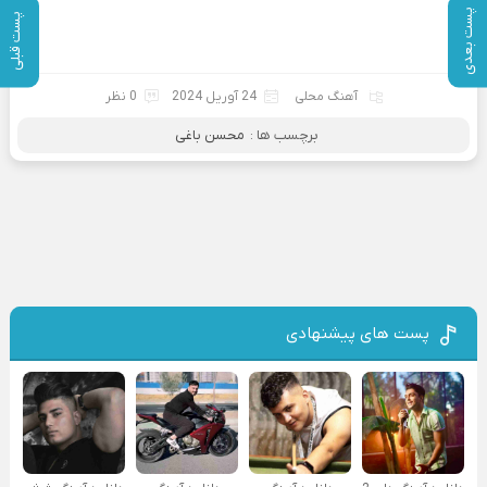
پست بعدی
پست قبلی
آهنگ محلی
24 آوریل 2024
0 نظر
برچسب ها :
محسن باغی
پست های پیشنهادی