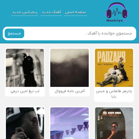
صفحه اصلی
آهنگ جدید
ریمیکس جدید
جستجو
پادزهر طاهاس و حسن
آخرین نامه فرووال
لب تیغ امین تیجی
بابا