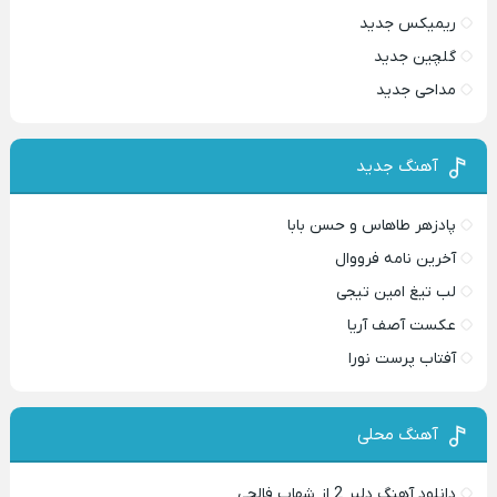
ریمیکس جدید
گلچین جدید
مداحی جدید
آهنگ جدید
پادزهر طاهاس و حسن بابا
آخرین نامه فرووال
لب تیغ امین تیجی
عکست آصف آریا
آفتاب پرست نورا
آهنگ محلی
دانلود آهنگ دلبر 2 از شهاب فالجی