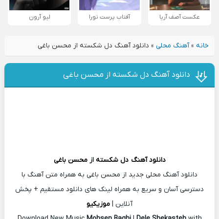
عکست آصف آریا
آفتاب پرست نورا
لیو آرون
خانه
»
آهنگ محلی
»
دانلود آهنگ دل شکسته از محسن باغی
دانلود آهنگ دل شکسته از محسن باغی
دانلود آهنگ
دل شکسته
از
محسن باغی
دانلود آهنگ محلی جدید از محسن باغی به همراه متن آهنگ با
دسترسی آسان و سریع به همراه لینک های دانلود مستقیم + پخش
آنلاین |
موزیکیو
Download New Music
Mohsen Baghi
|
Dele Shekasteh
with