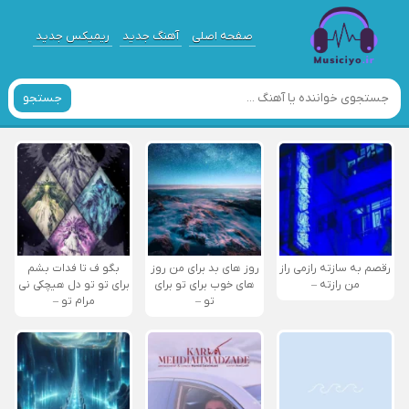
صفحه اصلی
آهنگ جدید
ریمیکس جدید
جستجو
رقصم به سازته رازمی راز
روز های بد برای من روز
بگو ف تا فدات بشم
من رازته –
های خوب برای تو برای
برای تو تو دل هیچکی نی
تو –
مرام تو –