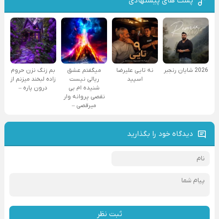
پست های پیشنهادی
2026 شایان رنجبر
نه تایی علیرضا
میگفتم عشق
بم زنگ نزن حروم
اسپید
ریالی نیست
زاده لبخند میزنم از
شنیده ام بی
درون پاره –
نقصی پروانه وار
میرقصی –
دیدگاه خود را بگذارید
ثبت نظر