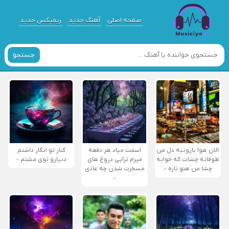
صفحه اصلی
آهنگ جدید
ریمیکس جدید
جستجو
الان هوا بارونیه دل من
اسمت میاد هر دفعه
کنار تو انگار داشتم
طوفانه چشات که خوابه
میرم تراپی دروغ‌ های
دنیارو توی مشتم –
چشا من هنو تاره –
مسخرت شدن چه عادی
–