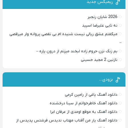
ریمیکس جدید
2026 شایان رنجبر
نه تایی علیرضا اسپید
میگفتم عشق ریالی نیست شنیده ام بی نقصی پروانه وار میرقصی
–
بم زنگ نزن حروم زاده لبخند میزنم از درون پاره –
نازنین 2 مجید حسینی
بزودی…
دانلود آهنگ یاغی از رامین کرمی
دانلود آهنگ خاطرخواتم از سینا درخشنده
دانلود آهنگ به موقع اومدی از عرفان ابرا
دانلود آهنگ یار من آفتاب مهتاب ندیدس فرشتس پدیدس از