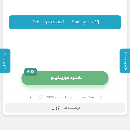
دانلود آهنگ با کیفیت خوب 128
پست بعدی
پست قبلی
ADS
دانلــود موزیــکیـــو
آهنگ جدید
13 آوریل 2025
0 نظر
برچسب ها :
آژوان