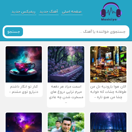
صفحه اصلی
آهنگ جدید
ریمیکس جدید
جستجو
الان هوا بارونیه دل من
اسمت میاد هر دفعه
کنار تو انگار داشتم
طوفانه چشات که خوابه
میرم تراپی دروغ‌ های
دنیارو توی مشتم –
چشا من هنو تاره –
مسخرت شدن چه عادی
–