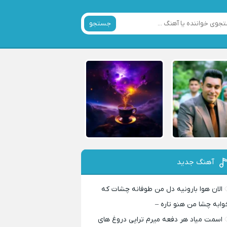
جستجو
آهنگ جدید
الان هوا بارونیه دل من طوفانه چشات که
وابه چشا من هنو تاره –
اسمت میاد هر دفعه میرم تراپی دروغ‌ های