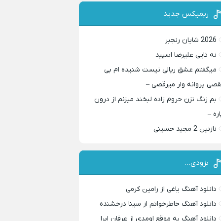
ریمیکس جدید
2026 شایان رنجبر
نه تایی علیرضا اسپید
میگفتم عشق ریالی نیست شنیده ام بی
قصی پروانه وار میرقصی –
بم زنگ نزن حروم زاده لبخند میزنم از درون
اره –
نازنین 2 مجید حسینی
بزودی…
دانلود آهنگ یاغی از رامین کرمی
دانلود آهنگ خاطرخواتم از سینا درخشنده
دانلود آهنگ به موقع اومدی از عرفان ابرا