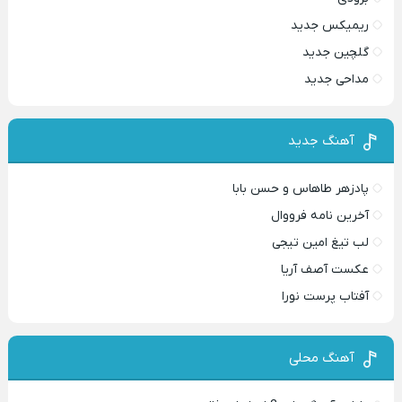
ریمیکس جدید
گلچین جدید
مداحی جدید
آهنگ جدید
پادزهر طاهاس و حسن بابا
آخرین نامه فرووال
لب تیغ امین تیجی
عکست آصف آریا
آفتاب پرست نورا
آهنگ محلی