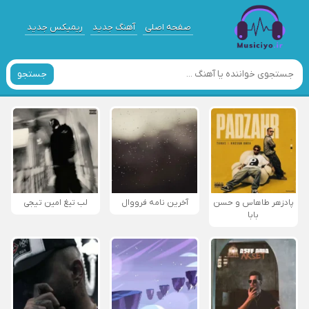
صفحه اصلی
آهنگ جدید
ریمیکس جدید
جستجو
پادزهر طاهاس و حسن
آخرین نامه فرووال
لب تیغ امین تیجی
بابا