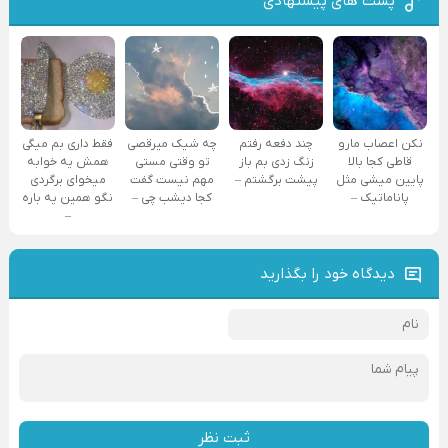
پست های پیشنهادی
نکن اعصاب مارو
چند دفعه رفتم
چه شیک میرقصی
فقط داری بم میگی
قاطی کجا بالا
زنگ زدی بم باز
تو وقتی مستی
همش یه خوابه
پایین میشی مثل
پیشت برگشتم –
مهم نیست گفت
میخوای برگردی
پاناماتیک –
کجا دیشب چی –
نگو همین یه باره
–
دیدگاه خود را بگذارید
ثبت نظر