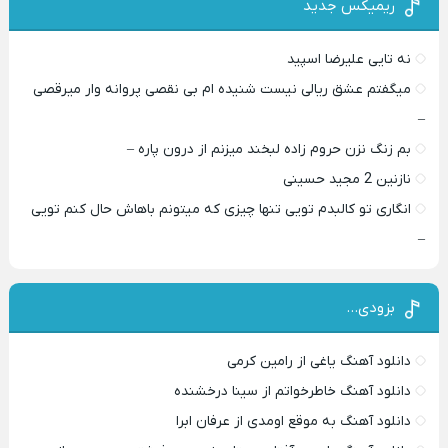
ریمیکس جدید
نه تایی علیرضا اسپید
میگفتم عشق ریالی نیست شنیده ام بی نقصی پروانه وار میرقصی
–
بم زنگ نزن حروم زاده لبخند میزنم از درون پاره –
نازنین 2 مجید حسینی
انگاری تو کالبدم تویی تنها چیزی که میتونم باهاش حال کنم تویی
–
بزودی…
دانلود آهنگ یاغی از رامین کرمی
دانلود آهنگ خاطرخواتم از سینا درخشنده
دانلود آهنگ به موقع اومدی از عرفان ابرا