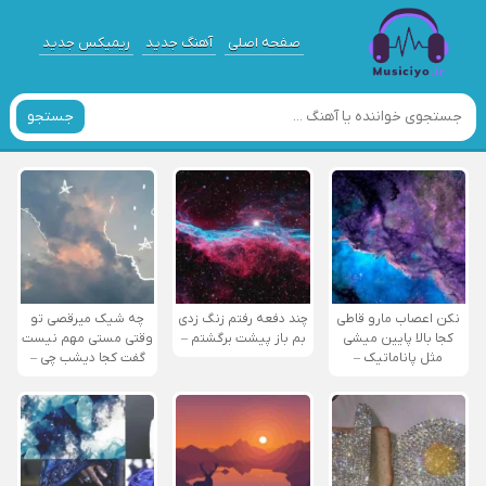
صفحه اصلی
آهنگ جدید
ریمیکس جدید
جستجو
نکن اعصاب مارو قاطی
چند دفعه رفتم زنگ زدی
چه شیک میرقصی تو
کجا بالا پایین میشی
بم باز پیشت برگشتم –
وقتی مستی مهم نیست
مثل پاناماتیک –
گفت کجا دیشب چی –