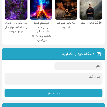
2026 شایان رنجبر
نه تایی علیرضا
میگفتم عشق
بم زنگ نزن حروم
اسپید
ریالی نیست
زاده لبخند میزنم از
شنیده ام بی
درون پاره –
نقصی پروانه وار
میرقصی –
دیدگاه خود را بگذارید
ثبت نظر