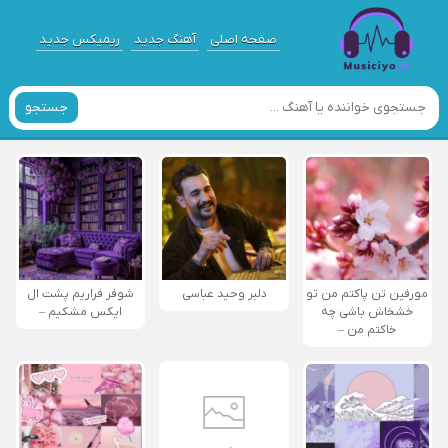
صفحه اصلی
آهنگ جدید
ریمیکس جدید
جستجو
مورفین تن پاکتم من تو
دلبر وحید عباسی
شوفر فراریم پشت ال
خشخاش باشی چه
ایکس مشکیم –
خاکتم من –