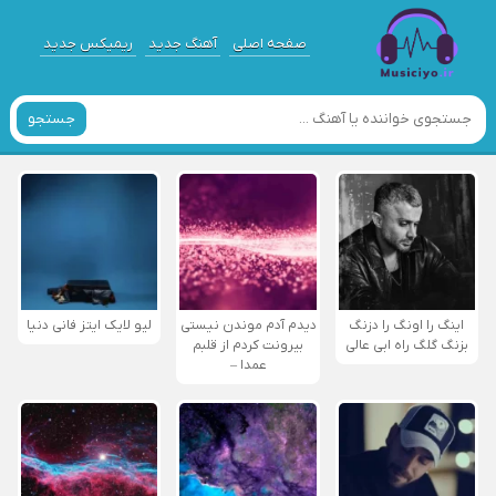
صفحه اصلی
آهنگ جدید
ریمیکس جدید
جستجو
اینگ را اونگ را دزنگ
دیدم آدم موندن نیستی
لیو لایک ایتز فانی دنیا
بزنگ گلگ راه ابی عالی
بیرونت کردم از قلبم
عمدا –