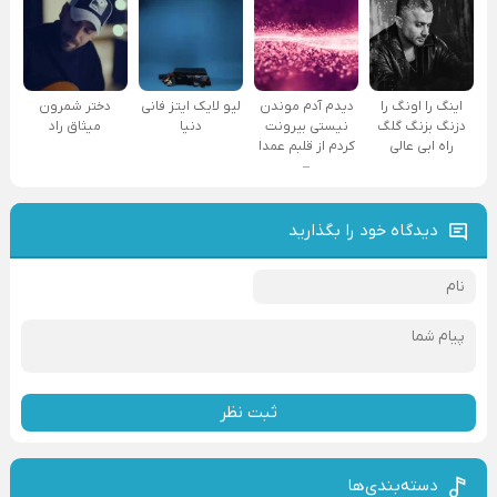
اینگ را اونگ را
دیدم آدم موندن
لیو لایک ایتز فانی
دختر شمرون
دزنگ بزنگ گلگ
نیستی بیرونت
دنیا
میثاق راد
راه ابی عالی
کردم از قلبم عمدا
–
دیدگاه خود را بگذارید
ثبت نظر
دسته‌بندی‌ها