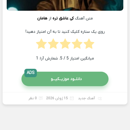
متن آهنگ
کی عاشق تره
از
هامان
روی یک ستاره کلیک کنید تا به آن امتیاز دهید!
میانگین امتیاز
5
/ 5. شمارش آرا:
1
ADS
دانلــود موزیــکیـــو
آهنگ جدید
15 ژوئن 2026
0 نظر