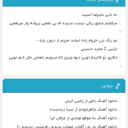
نه تایی علیرضا اسپید
میگفتم عشق ریالی نیست شنیده ام بی نقصی پروانه وار میرقصی
–
بم زنگ نزن حروم زاده لبخند میزنم از درون پاره –
نازنین 2 مجید حسینی
انگاری تو کالبدم تویی تنها چیزی که میتونم باهاش حال کنم تویی
–
بزودی…
دانلود آهنگ یاغی از رامین کرمی
دانلود آهنگ خاطرخواتم از سینا درخشنده
دانلود آهنگ به موقع اومدی از عرفان ابرا
دانلود آهنگ یار من آفتاب مهتاب ندیدس فرشتس پدیدس از