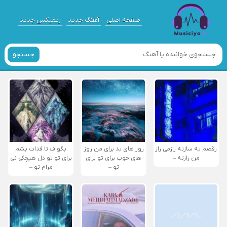
صفحه اصلی
آهنگ جدید
ریمیکس جدید
جستجو
رقصم به سازته رازمی راز
روز های بد برای من روز
بگو ف تا فدات بشم
من رازته –
های خوب برای تو برای
برای تو تو دل هیچکی نی
تو –
مرام تو –