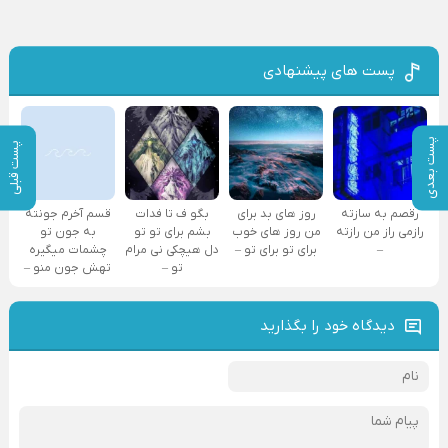
پست های پیشنهادی
پست بعدی
پست قبلی
رقصم به سازته
روز های بد برای
بگو ف تا فدات
قسم آخرم جونته
رازمی راز من رازته
من روز های خوب
بشم برای تو تو
به جون تو
–
برای تو برای تو –
دل هیچکی نی مرام
چشمات میگیره
تو –
تهش جون منو –
دیدگاه خود را بگذارید