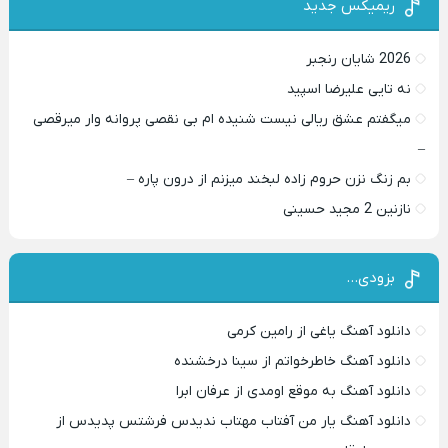
ریمیکس جدید
2026 شایان رنجبر
نه تایی علیرضا اسپید
میگفتم عشق ریالی نیست شنیده ام بی نقصی پروانه وار میرقصی
–
بم زنگ نزن حروم زاده لبخند میزنم از درون پاره –
نازنین 2 مجید حسینی
بزودی…
دانلود آهنگ یاغی از رامین کرمی
دانلود آهنگ خاطرخواتم از سینا درخشنده
دانلود آهنگ به موقع اومدی از عرفان ابرا
دانلود آهنگ یار من آفتاب مهتاب ندیدس فرشتس پدیدس از