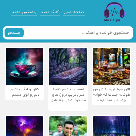
صفحه اصلی
آهنگ جدید
ریمیکس جدید
جستجو
الان هوا بارونیه دل من
اسمت میاد هر دفعه
کنار تو انگار داشتم
طوفانه چشات که خوابه
میرم تراپی دروغ‌ های
دنیارو توی مشتم –
چشا من هنو تاره –
مسخرت شدن چه عادی
–