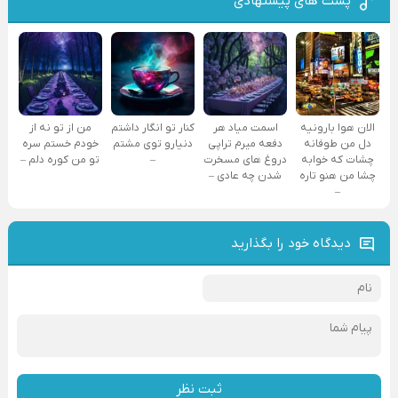
پست های پیشنهادی
الان هوا بارونیه
اسمت میاد هر
کنار تو انگار داشتم
من از تو نه از
دل من طوفانه
دفعه میرم تراپی
دنیارو توی مشتم
خودم خستم سره
چشات که خوابه
دروغ‌ های مسخرت
–
تو من کوره دلم –
چشا من هنو تاره
شدن چه عادی –
–
دیدگاه خود را بگذارید
ثبت نظر