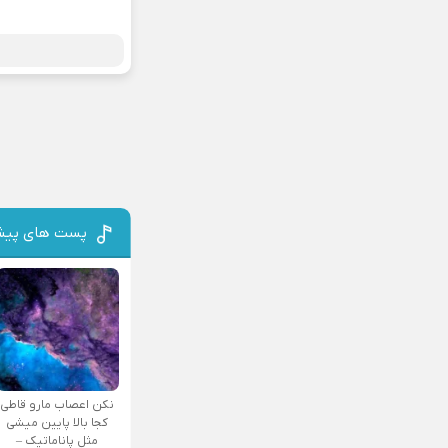
پست های پیش
نکن اعصاب مارو قاطی
کجا بالا پایین میشی
مثل پاناماتیک –