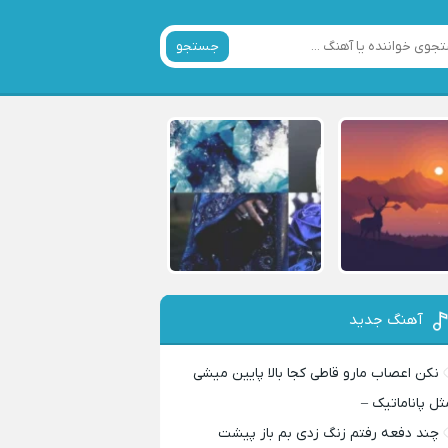
جستجو
آهنگ جدید
نکن اعصاب مارو قاطی کجا بالا پایین میشی
ثل پاناماتیک –
چند دفعه رفتم زنگ زدی بم باز پیشت