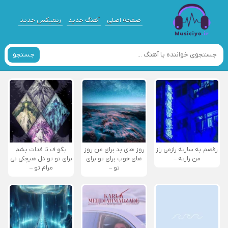
صفحه اصلی
آهنگ جدید
ریمیکس جدید
جستجو
رقصم به سازته رازمی راز
روز های بد برای من روز
بگو ف تا فدات بشم
من رازته –
های خوب برای تو برای
برای تو تو دل هیچکی نی
تو –
مرام تو –