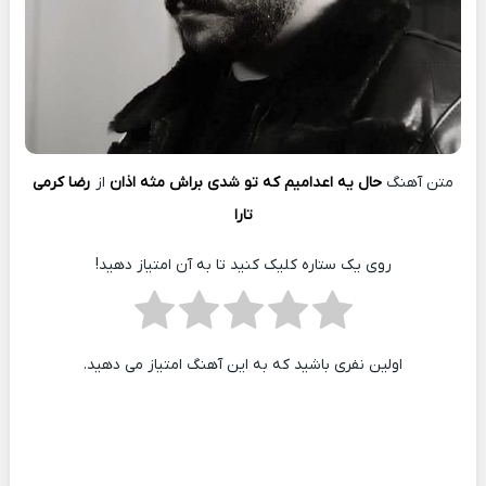
متن آهنگ
ﺣﺎل ﻳﻪ اﻋﺪاﻣﻴﻢ ﻛﻪ ﺗﻮ ﺷﺪی ﺑﺮاش ﻣﺜﻪ اذان
از
رضا کرمی
تارا
روی یک ستاره کلیک کنید تا به آن امتیاز دهید!
اولین نفری باشید که به این آهنگ امتیاز می دهید.