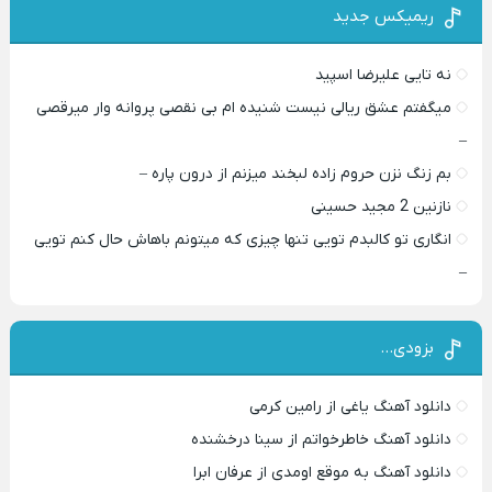
ریمیکس جدید
نه تایی علیرضا اسپید
میگفتم عشق ریالی نیست شنیده ام بی نقصی پروانه وار میرقصی
–
بم زنگ نزن حروم زاده لبخند میزنم از درون پاره –
نازنین 2 مجید حسینی
انگاری تو کالبدم تویی تنها چیزی که میتونم باهاش حال کنم تویی
–
بزودی…
دانلود آهنگ یاغی از رامین کرمی
دانلود آهنگ خاطرخواتم از سینا درخشنده
دانلود آهنگ به موقع اومدی از عرفان ابرا