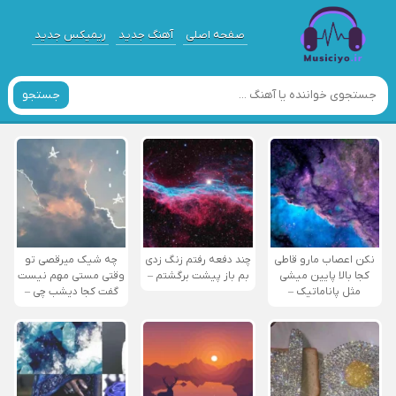
صفحه اصلی
آهنگ جدید
ریمیکس جدید
جستجو
نکن اعصاب مارو قاطی
چند دفعه رفتم زنگ زدی
چه شیک میرقصی تو
کجا بالا پایین میشی
بم باز پیشت برگشتم –
وقتی مستی مهم نیست
مثل پاناماتیک –
گفت کجا دیشب چی –