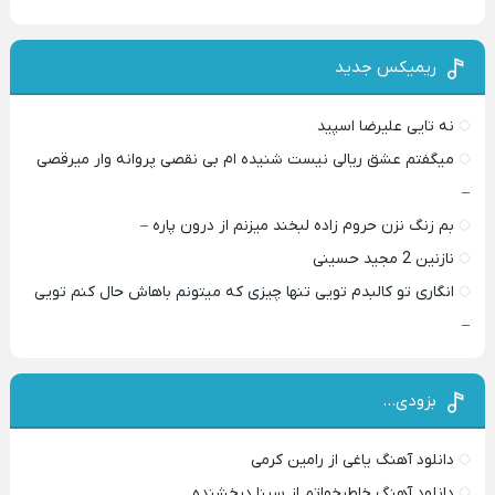
ریمیکس جدید
نه تایی علیرضا اسپید
میگفتم عشق ریالی نیست شنیده ام بی نقصی پروانه وار میرقصی
–
بم زنگ نزن حروم زاده لبخند میزنم از درون پاره –
نازنین 2 مجید حسینی
انگاری تو کالبدم تویی تنها چیزی که میتونم باهاش حال کنم تویی
–
بزودی…
دانلود آهنگ یاغی از رامین کرمی
دانلود آهنگ خاطرخواتم از سینا درخشنده