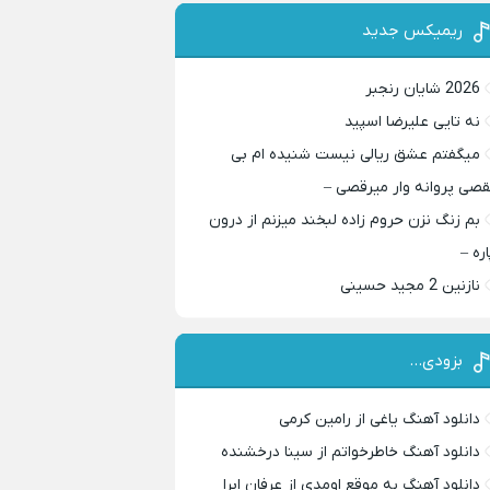
ریمیکس جدید
2026 شایان رنجبر
نه تایی علیرضا اسپید
میگفتم عشق ریالی نیست شنیده ام بی
قصی پروانه وار میرقصی –
بم زنگ نزن حروم زاده لبخند میزنم از درون
اره –
نازنین 2 مجید حسینی
بزودی…
دانلود آهنگ یاغی از رامین کرمی
دانلود آهنگ خاطرخواتم از سینا درخشنده
دانلود آهنگ به موقع اومدی از عرفان ابرا