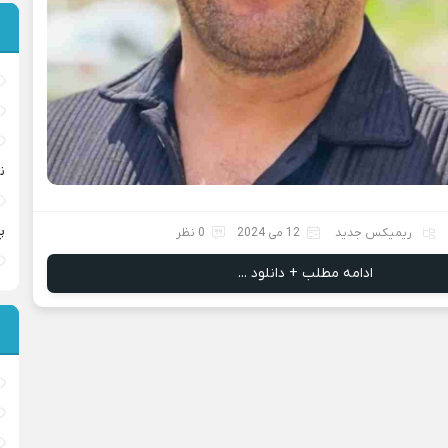
ن
پ
ریمیکس جدید
12 می 2024
0 نظر
ادامه مطلب + دانلود ...