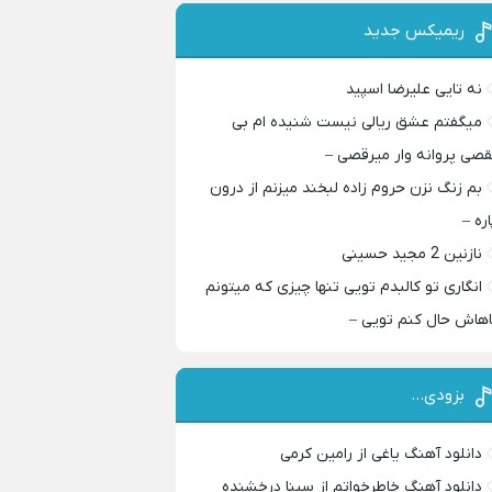
ریمیکس جدید
نه تایی علیرضا اسپید
میگفتم عشق ریالی نیست شنیده ام بی
قصی پروانه وار میرقصی –
بم زنگ نزن حروم زاده لبخند میزنم از درون
اره –
نازنین 2 مجید حسینی
انگاری تو کالبدم تویی تنها چیزی که میتونم
اهاش حال کنم تویی –
بزودی…
دانلود آهنگ یاغی از رامین کرمی
دانلود آهنگ خاطرخواتم از سینا درخشنده