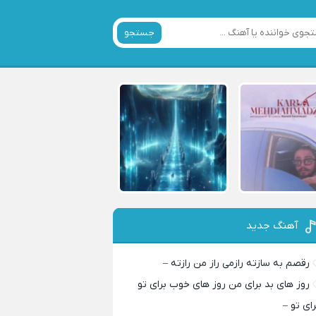
جستجو
آهنگ جدید
رقصم به سازته رازمی راز من رازته –
روز های بد برای من روز های خوب برای تو
رای تو –