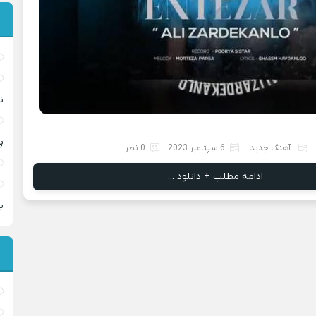
ن
پ
آهنگ جدید
6 سپتامبر 2023
0 نظر
ادامه مطلب + دانلود ...
ب