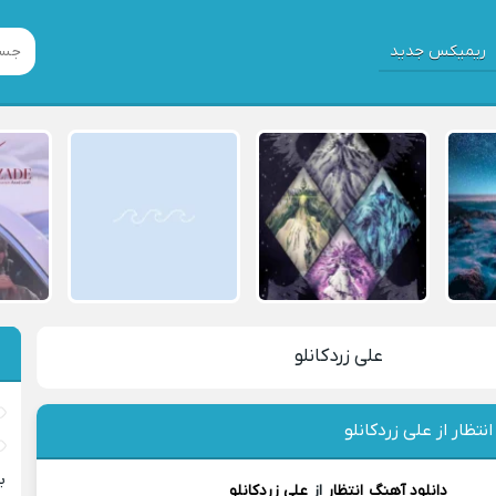
ریمیکس جدید
علی زردکانلو
نتظار از علی زردکانلو
ب
دانلود آهنگ
انتظار
از
علی زردکانلو