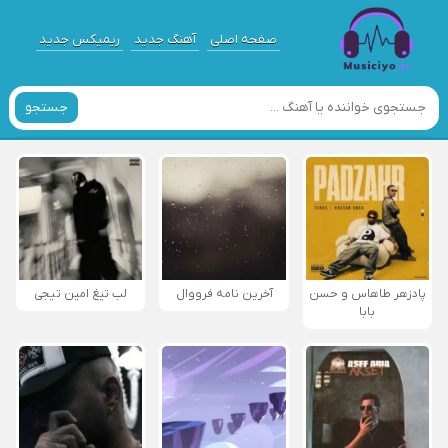
صفحه اصلی
آهنگ جدید
ریمیکس جدید
جستجو
پادزهر طاهاس و حسن
آخرین نامه فرووال
لب تیغ امین تیجی
بابا