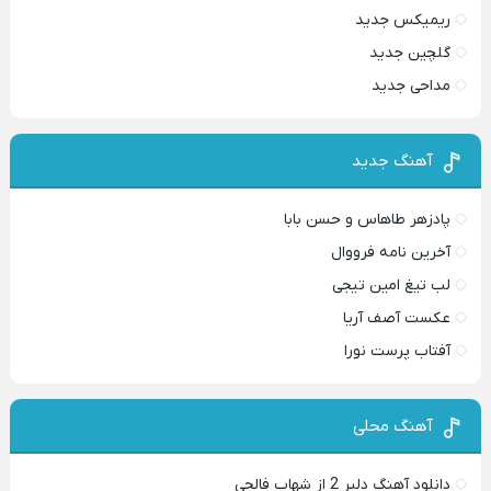
ریمیکس جدید
گلچین جدید
مداحی جدید
آهنگ جدید
پادزهر طاهاس و حسن بابا
آخرین نامه فرووال
لب تیغ امین تیجی
عکست آصف آریا
آفتاب پرست نورا
آهنگ محلی
دانلود آهنگ دلبر 2 از شهاب فالجی